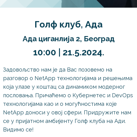
F5 IS SHIFTING LEFT
Голф клуб, Ада
Ада циганлија 2, Београд
10:00 |
21.5.2024.
Задовољство нам је да Вас позовемо на
разговор о NetApp технологијама и решењима
која улазе у коштац са динамиком модерног
пословања. Причаћемо о Кубернетес и DevOps
технологијама као и о могућностима које
NetApp доноси у овој сфери. Придружите нам
се у пријатном амбијенту Голф клуба на Ади.
Видимо се!