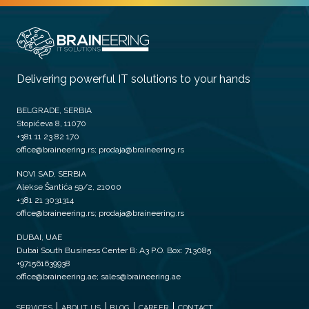
Delivering powerful IT solutions to your hands
BELGRADE, SERBIA
Stopićeva 8, 11070
+381 11 23 82 170
office@braineering.rs; prodaja@braineering.rs
NOVI SAD, SERBIA
Alekse Šantića 59/2, 21000
+381 21 3031314
office@braineering.rs; prodaja@braineering.rs
DUBAI, UAE
Dubai South Business Center B: A3 P.O. Box: 713085
+971561639938
office@braineering.ae; sales@braineering.ae
SERVICES
ABOUT US
BLOG
CAREER
CONTACT